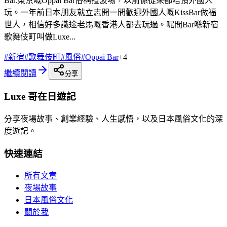
Bar.東京嘅Oppai Bar俗稱揸波場，以前係從來都唔預外國人
玩。一年前日本朋友就立志開一間歡迎外國人嘅KissBar做福
世人，相信好多識途老馬嘅香港人都去玩過。呢間Bar喺新宿
歌舞伎町叫做Luxe...
#
新宿
#
歌舞伎町
#
風俗
#
Oppai Bar
+
4
繼續閱讀
分享
Luxe 哥在日遊記
分享夜場故事、創業經驗、人生感悟，以及日本風俗文化的深
度遊記。
快速連結
所有文章
夜場故事
日本風俗文化
關於我