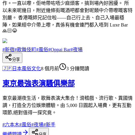
作。一直以嚟，佢哋帶咗唔少麻煩客，搞到場內好困擾。 所
以未來呢幾日，附近幾條街嘅酒吧都會對呢類中介帶嚟嘅客特
別嚴。 香港嘅師兄記住啦——自己行上去、自己入場最穩
陣，如果經中介帶上嚟，真係有機會連門都入唔到 Luxe Bar
🙏🏻😂
#
新宿
#
歌舞伎町
#
風俗
#
Oppai Bar
#
夜場
分享
🇯🇵
日本風俗文化
8 個月前
3 分鐘閱讀
東京最強表演騷俱樂部
東京最潮夜生活，歌舞表演大集合！滑稽戲、流行歌、異國情
調，打造全方位娛樂體驗。由 5,000 日圓起入場費，更有互動
環節,絕對值得一探究竟。
#
六本木
#
風俗
#
夜場
#
新手
繼續閱讀
分享