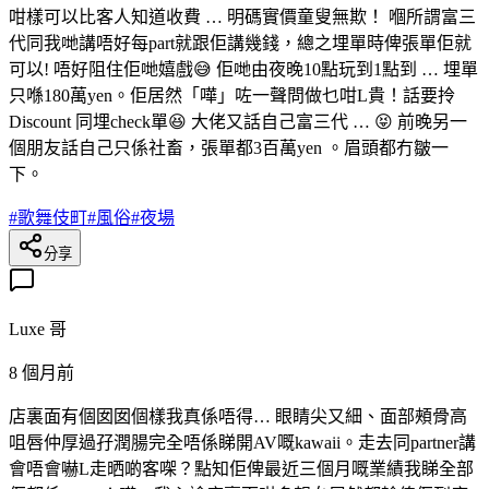
咁樣可以比客人知道收費 … 明碼實價童叟無欺！ 嗰所謂富三
代同我哋講唔好每part就跟佢講幾錢，總之埋單時俾張單佢就
可以! 唔好阻住佢哋嬉戲😅 佢哋由夜晚10點玩到1點到 … 埋單
只喺180萬yen。佢居然「嘩」咗一聲問做乜咁L貴！話要拎
Discount 同埋check單😆 大佬又話自己富三代 … 😝 前晚另一
個朋友話自己只係社畜，張單都3百萬yen 。眉頭都冇皺一
下。
#
歌舞伎町
#
風俗
#
夜場
分享
Luxe 哥
8 個月前
店裏面有個囡囡個樣我真係唔得… 眼睛尖又細、面部頰骨高
咀唇仲厚過孖潤腸完全唔係睇開AV嘅kawaii。走去同partner講
會唔會嚇L走晒啲客㗎？點知佢俾最近三個月嘅業績我睇全部