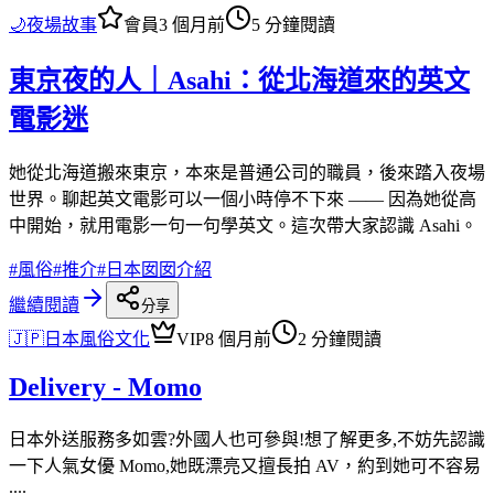
🌙
夜場故事
會員
3 個月前
5 分鐘閱讀
東京夜的人｜Asahi：從北海道來的英文
電影迷
她從北海道搬來東京，本來是普通公司的職員，後來踏入夜場
世界。聊起英文電影可以一個小時停不下來 —— 因為她從高
中開始，就用電影一句一句學英文。這次帶大家認識 Asahi。
#
風俗
#
推介
#
日本囡囡介紹
繼續閱讀
分享
🇯🇵
日本風俗文化
VIP
8 個月前
2 分鐘閱讀
Delivery - Momo
日本外送服務多如雲?外國人也可參與!想了解更多,不妨先認識
一下人氣女優 Momo,她既漂亮又擅長拍 AV，約到她可不容易
....