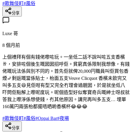
#
歌舞伎町
#
風俗
分享
Luxe 哥
8 個月前
上個禮拜有個有錢佬嚟咗玩。一坐低二話不說叫咗五支香檳
🥂，安排咗個後生嘅囡囡招呼佢。貧窮真係限制我想像，有錢
佬嘅玩法係與別不同的。首先佢就俾20,000円職員叫佢買包香
煙🚬剩返嘅當係貼士，枱面五支Veuve Clicquot 香檳未飲完又
叫多五支😆見佢咁有型又完全冇理會過靚囡，於是就坐低八
吓問佢點解上嚟呢度玩。呢個造型好似奪寶奇兵嘅紳士呀叔就
答我上嚟淨係想使錢，冇其他原因。講完再叫多五支… 埋單
160萬円兩張枱都擺唔晒啲香檳杯😂😂😂
#
歌舞伎町
#
風俗
#
Oppai Bar
#
夜場
分享