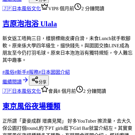
🇯🇵
日本風俗文化
VIP
8 個月前
2 分鐘閱讀
吉原泡泡浴 Ulala
新女返工唔夠三日，樣貌標緻皮膚白滑，未食Lunch就手軟腳
軟。原來係大學四年級生，搵快錢先。與囡囡交換LINE成為
朋友至今仍打羽毛球。原來日本泡泡浴有獨特規矩，令人難忘
其中趣事。
#
風俗
#
新手
#
服務
#
日本囡囡介紹
繼續閱讀
分享
🇯🇵
日本風俗文化
會員
8 個月前
2 分鐘閱讀
東京風俗夜場種類
正所謂「妻妾成群 增廣見聞」 好多YouTuber 擦流量，去大久
保公園打個round,約下PT girls逛下Girl Bar就當介紹左。其實東