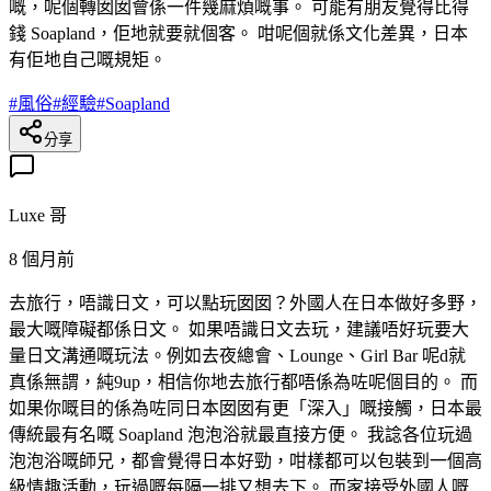
嘅，呢個轉囡囡會係一件幾麻煩嘅事。 可能有朋友覺得比得
錢 Soapland，佢地就要就個客。 咁呢個就係文化差異，日本
有佢地自己嘅規矩。
#
風俗
#
經驗
#
Soapland
分享
Luxe 哥
8 個月前
去旅行，唔識日文，可以點玩囡囡？外國人在日本做好多野，
最大嘅障礙都係日文。 如果唔識日文去玩，建議唔好玩要大
量日文溝通嘅玩法。例如去夜總會、Lounge、Girl Bar 呢d就
真係無謂，純9up，相信你地去旅行都唔係為咗呢個目的。 而
如果你嘅目的係為咗同日本囡囡有更「深入」嘅接觸，日本最
傳統最有名嘅 Soapland 泡泡浴就最直接方便。 我諗各位玩過
泡泡浴嘅師兄，都會覺得日本好勁，咁樣都可以包裝到一個高
級情趣活動，玩過嘅每隔一排又想去下。 而家接受外國人嘅