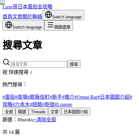
Luxe哥日本風俗全攻略
首頁
文章
關於
聯絡
Switch language
Switch language
開啟選單
搜尋文章
搜尋
按 快速搜尋
/
熱門搜尋：
#
風俗
#
夜場
#
歌舞伎町
#
新手
#
推介
#
Oppai Bar
#
日本囡囡介紹
#
攻略
#
六本木
#
經驗
#
新宿
#
Lounge
全部
精選
Threads
文章
日本囡囡介紹
篩選：
#
fuzoku
×
清除全部
共
14
篇