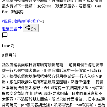
京嘅風俗夜場種類多不勝數，有時間會逐間介紹。 概括嚟講
最少有以下十幾類： 女僕cafe （秋葉原最多，唔摸得） Girl
Bar （唔摸得,...
#
風俗
#
攻略
#
新手
#
推介
+
1
繼續閱讀
分享
Luxe 哥
8 個月前
話說店舖裏面成日會有啲有錢佬幫襯 … 前排有個香港朋友帶
咗一行八個中國客來玩，佢同我講話其中一個係富三代超有
米，搞得掂佢你以後都唔使愁冇錢用😅 於是一行人入咗 VIP
房，跟住同我講叫晒所有最靚嘅囡囡嚟，然後俾佢揀 … 其實
日本嘅玩法係無呢樣野，邊L到有得一字排開㨂女㗎，你當呢
度馬交金魚缸咩 佢哋提出呢個要求嗰陣，日本同事其實都不
太願意。不過礙於朋友關係，所以只好俾面咁做 … 日本Bar通
常每玩完一part就同客講幾錢，如果再玩多一part就再加。因為