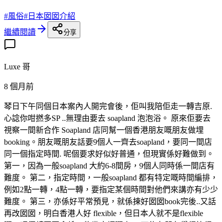
#
風俗
#
日本囡囡介紹
繼續閱讀
分享
Luxe 哥
8 個月前
琴日下午同個日本案內人開完會後，佢叫我陪佢走一轉吉原.
心諗你咁撚多SP ..無理由要去 soapland 泡泡浴。 原來佢要去
視察一間新合作 Soapland 店同幫一個香港朋友嘅朋友做埋
booking。朋友嘅朋友話要9個人一齊去soapland，要同一間店
同一個指定時間. 呢個要求好似好普通，但現實係好難做到。
第一，因為一般soapland 大約6-8間房，9個人同時係一間店有
難度。 第二，指定時間，一般soapland 都有特定嘅時間編排，
例如2點一轉，4點一轉，要指定某個時間對他們來講亦有少少
難度。 第三，亦係好平常預見，就係揀好囡囡book完後..又話
再改囡囡，明白香港人好 flexible，但日本人就不是flexible