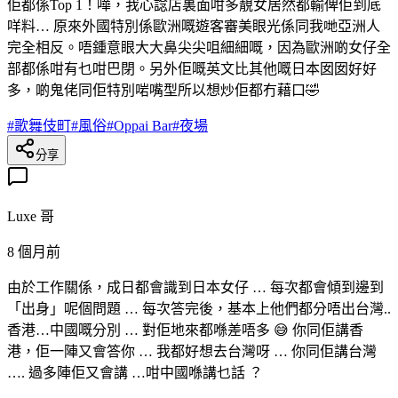
佢都係Top 1！嘩，我心諗店裏面咁多靚女居然都輸俾佢到底
咩料… 原來外國特別係歐洲嘅遊客審美眼光係同我哋亞洲人
完全相反。唔鍾意眼大大鼻尖尖咀細細嘅，因為歐洲啲女仔全
部都係咁有乜咁巴閉。另外佢嘅英文比其他嘅日本囡囡好好
多，啲鬼佬同佢特別啱嘴型所以想炒佢都冇藉口🤣
#
歌舞伎町
#
風俗
#
Oppai Bar
#
夜場
分享
Luxe 哥
8 個月前
由於工作關係，成日都會識到日本女仔 … 每次都會傾到邊到
「出身」呢個問題 … 每次答完後，基本上他們都分唔出台灣..
香港…中國嘅分別 … 對佢地來都喺差唔多 😅 你同佢講香
港，佢一陣又會答你 … 我都好想去台灣呀 … 你同佢講台灣
…. 過多陣佢又會講 …咁中國喺講乜話 ？