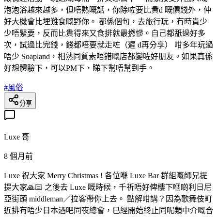
泡泡浴越來越多，但唔熟嘅話，你除咗要比貴d 嘅價錢外，仲
好大機會比埋難食嘅野你。 都係個句，去旅行玩，有時貴少
少唔緊要，反而比貴得來又食排就最撚慘。自己都舐過好多
次，試過比完錢，錢都唔要就走咗（遲 d再分享） 咁多年玩過
唔少 Soapland，相熟同質素唔錯嘅店都變咗好朋友。如果真係
好想體驗下，可以PM下，睇下幫唔幫到手。
#
風俗
分享
Luxe 哥
8 個月前
Luxe 祝大家 Merry Christmas ! 各位喺 Luxe Bar 群組嘅師兄提
提大家🙏🏻 之後去 Luxe 嘅時候，千祈唔好俾樓下嗰啲利日尼
亞街頭 middleman／拉客帶你上去。 點解咁講？因為歌舞伎町
近排有唔少日本酒吧同夜總會，已經開始終止同呢類中介嘅合