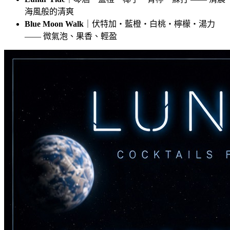
海風般的清爽
Blue Moon Walk
｜伏特加・藍橙・白桃・檸檬・湯力
—— 微氣泡、果香、輕盈