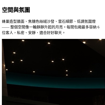
空間與氛圍
蜂巢造型牆面、焦糖色絲絨沙發、雲石細節、低調氛圍燈
—— 整個空間像一輪靜靜升起的月亮。每間包廂最多容納 6
位客人，私密、安靜、適合好好聊天。