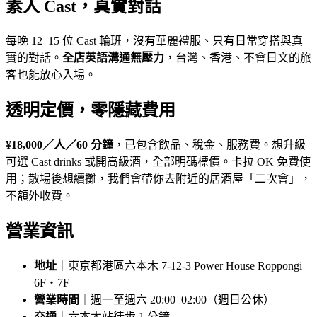
素人 Cast，真實對話
每晚 12–15 位 Cast 輪班，沒有華麗禮服、只有日常穿搭與真
實的對話。
全店英語溝通無壓力
，台灣、香港、不會日文的旅
客也能放心入場。
透明定價，零隱藏費用
¥18,000／人／60 分鐘
，已包含飲品、稅金、服務費。想升級
可選 Cast drinks 或開高級酒，全部明碼標價。卡拉 OK 免費使
用；散場後想續攤，我們會帶你去附近的居酒屋「二次會」，
不額外收費。
營業資訊
地址
｜東京都港區六本木 7-12-3 Power House Roppongi
6F・7F
營業時間
｜週一至週六 20:00–02:00（週日公休）
交通
｜六本木站徒步 1 分鐘