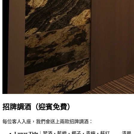
招牌調酒（迎賓免費）
每位客人入座，我們會送上兩款招牌調酒：
Lunar Tide
｜琴酒・藍橙・椰子・青檸・蘇打 —— 清晨