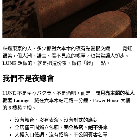
來過東京的人，多少都對六本木的夜有點愛恨交織 —— 霓虹
很美，但人潮、語言、看不見底的帳單，也常常讓人卻步。
LUNE
想做的，就是把這份夜，做得「輕」一點。
我們不是夜總會
LUNE 不是キャバクラ、不是酒吧，而是一間
月亮主題的私人
輕奢 Lounge
，藏在六本木站走路一分鐘、Power House 大樓
的 6 樓與 7 樓。
沒有舞台、沒有表演、沒有制式的應對
全店僅三間獨立包廂，
完全私密、絕不併桌
大樓入口低調、沒有招牌、不公開賓客名單