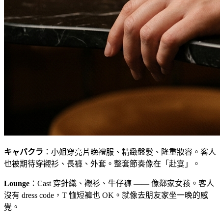
キャバクラ
：小姐穿亮片晚禮服、精緻盤髮、隆重妝容。客人
也被期待穿襯衫、長褲、外套。整套節奏像在「赴宴」。
Lounge
：Cast 穿針織、襯衫、牛仔褲 —— 像鄰家女孩。客人
沒有 dress code，T 恤短褲也 OK。就像去朋友家坐一晚的感
覺。