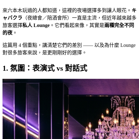
來六本木玩過的人都知道，這裡的夜場選擇多到讓人眼花。
キ
ャバクラ
（夜總會／陪酒會所）一直是主流，但近年越來越多
旅客選擇
私人 Lounge
。它們看起來像，其實是
兩種完全不同
的夜
。
這篇用 4 個重點，講清楚它們的差別 —— 以及為什麼 Lounge
對很多旅客來說，是更剛剛好的選擇。
1. 氛圍：表演式 vs 對話式