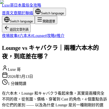
Luxe哥日本風俗全攻略
首頁
文章
關於
聯絡
Switch language
Switch language
開啟選單
返回文章列表
夜場故事
#
六本木
#
Lounge
#
攻略
#
推介
Lounge vs キャバクラ｜兩種六本木的
夜，到底差在哪？
Luxe 哥
2026年5月13日
1
分鐘閱讀
在六本木，Lounge 和キャバクラ看起來像，其實是兩種完全
不同的夜。從氛圍、價格、穿著到 Cast 的角色，4 個重點告訴
你它們的差別 —— 以及為什麼 Lounge 是另一種剛剛好的選