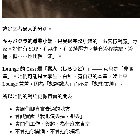
這是兩者最大的分別。
キャバクラ的職業小姐
，是受過完整訓練的「お客樣對應」專
家。她們有 SOP、有話術、有業績壓力。整套流程精緻、流
暢，但⋯⋯也比較「演」。
Lounge 的 Cast 是「素人（しろうと）」
—— 意思是「非職
業」。她們可能是大學生、白領、有自己的本業，晚上來
Lounge 兼差，因為「想認識人」而不是「想衝業績」。
所以她們的對話更像真實的朋友：
會跟你聊真實去過的地方
會誠實說「我也沒去過、想去」
會問你工作、興趣、為什麼來東京
不會逼你開酒、不會逼你指名