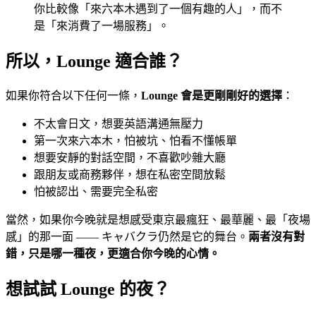
你比較像「來六本木遇到了一個有趣的人」，而不
是「來消費了一場服務」。
所以，Lounge 適合誰？
如果你符合以下任何一條，
Lounge 會是更剛剛好的選擇
：
不太會日文，想要英語溝通無壓力
第一次來六本木，怕被坑、怕看不懂帳單
想要安靜的對話空間，不喜歡吵雜大廳
跟朋友或商務夥伴，想在私密空間放鬆
怕被認出、需要完全私密
當然，如果你今晚就是想感受東京最瘋狂、最華麗、最「夜場
感」的那一面 —— キャバクラ仍然是它的舞台。
兩者沒有對
錯，只是哪一種夜，更適合你今晚的心情。
想試試 Lounge 的夜？