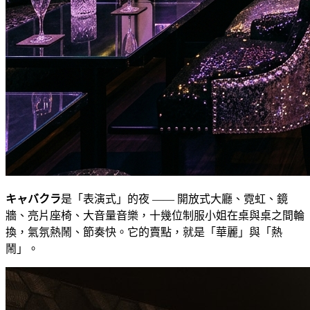
キャバクラ
是「表演式」的夜 —— 開放式大廳、霓虹、鏡
牆、亮片座椅、大音量音樂，十幾位制服小姐在桌與桌之間輪
換，氣氛熱鬧、節奏快。它的賣點，就是「華麗」與「熱
鬧」。