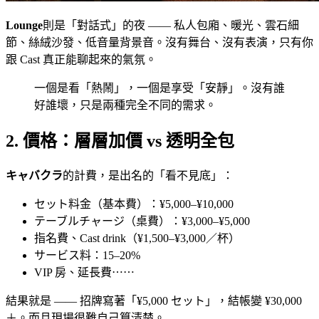
Lounge
則是「對話式」的夜 —— 私人包廂、暖光、雲石細
節、絲絨沙發、低音量背景音。沒有舞台、沒有表演，只有你
跟 Cast 真正能聊起來的氣氛。
一個是看「熱鬧」，一個是享受「安靜」。沒有誰
好誰壞，只是兩種完全不同的需求。
2. 價格：層層加價 vs 透明全包
キャバクラ
的計費，是出名的「看不見底」：
セット料金（基本費）：¥5,000–¥10,000
テーブルチャージ（桌費）：¥3,000–¥5,000
指名費、Cast drink（¥1,500–¥3,000／杯）
サービス料：15–20%
VIP 房、延長費⋯⋯
結果就是 —— 招牌寫著「¥5,000 セット」，結帳變 ¥30,000
＋。而且現場很難自己算清楚。