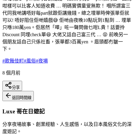
咁樣可以比客人知道收費 … 明碼實價童叟無欺！ 嗰所謂富三
代同我哋講唔好每part就跟佢講幾錢，總之埋單時俾張單佢就
可以! 唔好阻住佢哋嬉戲😅 佢哋由夜晚10點玩到1點到 … 埋單
只喺180萬yen。佢居然「嘩」咗一聲問做乜咁L貴！話要拎
Discount 同埋check單😆 大佬又話自己富三代 … 😝 前晚另一
個朋友話自己只係社畜，張單都3百萬yen 。眉頭都冇皺一
下。
#
歌舞伎町
#
風俗
#
夜場
8 個月前
分享
返回時間線
Luxe 哥在日遊記
分享夜場故事、創業經驗、人生感悟，以及日本風俗文化的深
度遊記。