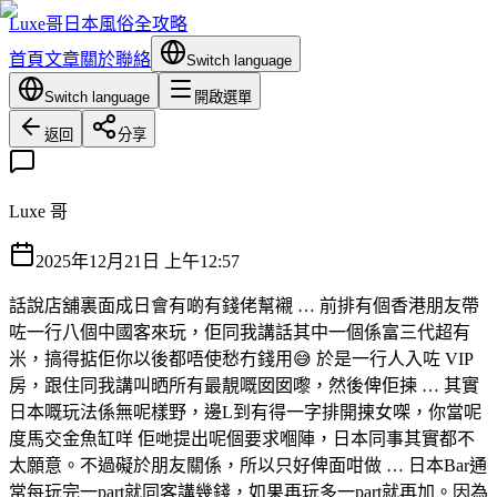
Luxe哥日本風俗全攻略
首頁
文章
關於
聯絡
Switch language
Switch language
開啟選單
返回
分享
Luxe 哥
2025年12月21日 上午12:57
話說店舖裏面成日會有啲有錢佬幫襯 … 前排有個香港朋友帶
咗一行八個中國客來玩，佢同我講話其中一個係富三代超有
米，搞得掂佢你以後都唔使愁冇錢用😅 於是一行人入咗 VIP
房，跟住同我講叫晒所有最靚嘅囡囡嚟，然後俾佢揀 … 其實
日本嘅玩法係無呢樣野，邊L到有得一字排開㨂女㗎，你當呢
度馬交金魚缸咩 佢哋提出呢個要求嗰陣，日本同事其實都不
太願意。不過礙於朋友關係，所以只好俾面咁做 … 日本Bar通
常每玩完一part就同客講幾錢，如果再玩多一part就再加。因為